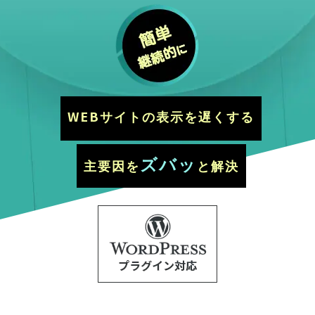
W
E
B
サイトの表示を遅くする
ズバッ
主要因を
と解決